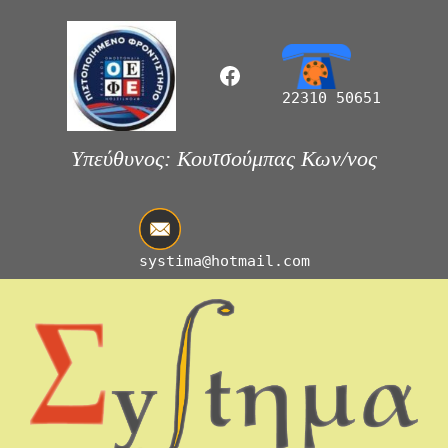
Μετάβαση
σε
περιεχόμενο
Facebook
22310 50651
Υπεύθυνος: Κουτσούμπας Κων/νος
systima@hotmail.com