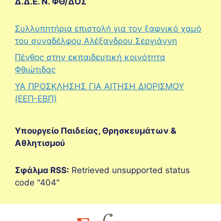
Δ.Δ.Ε. Ν. ΦΘ/ΔΟΣ
Συλλυπητήρια επιστολή για τον ξαφνικό χαμό
του συναδέλφου Αλέξανδρου Σεργιάννη
Πένθος στην εκπαιδευτική κοινότητα
Φθιώτιδας
ΥΑ ΠΡΟΣΚΛΗΣΗΣ ΓΙΑ ΑΙΤΗΣΗ ΔΙΟΡΙΣΜΟΥ
(ΕΕΠ-ΕΒΠ)
Υπουργείο Παιδείας, Θρησκευμάτων &
Αθλητισμού
Σφάλμα RSS:
Retrieved unsupported status
code "404"